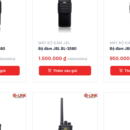
MÁY BỘ ĐÀM JBL
MÁY BỘ Đ
380
Bộ đàm JBL BL-3580
Bộ đàm JB
1.500.000
₫
950.00
950.000
₫
1.800.000
₫
giỏ
Thêm vào giỏ
Th