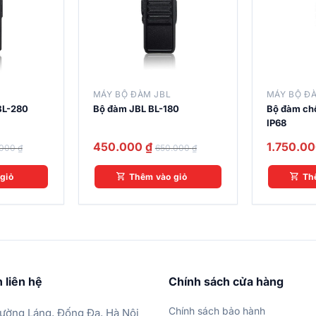
MÁY BỘ ĐÀM JBL
MÁY BỘ Đ
BL-280
Bộ đàm JBL BL-180
Bộ đàm ch
IP68
450.000
₫
1.750.0
.000
₫
650.000
₫
giỏ
Thêm vào giỏ
Th
 liên hệ
Chính sách cửa hàng
Chính sách bảo hành
ường Láng, Đống Đa, Hà Nội