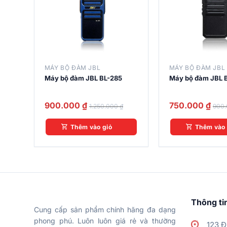
MÁY BỘ ĐÀM JBL
MÁY BỘ ĐÀM JBL
Máy bộ đàm JBL BL-285
Máy bộ đàm JBL 
900.000
₫
750.000
₫
1.250.000
₫
900
Thêm vào giỏ
Thêm vào 
Thông tin
Cung cấp sản phẩm chính hãng đa dạng
phong phú. Luôn luôn giá rẻ và thường
123 Đ