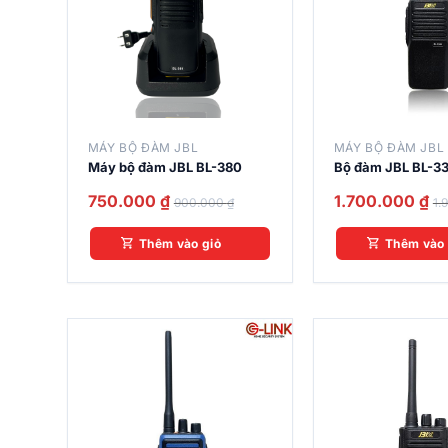
MÁY BỘ ĐÀM JBL
MÁY BỘ ĐÀM JBL
Máy bộ đàm JBL BL-380
Bộ đàm JBL BL-3
750.000
₫
1.700.000
₫
900.000
₫
1.
Thêm vào giỏ
Thêm vào 