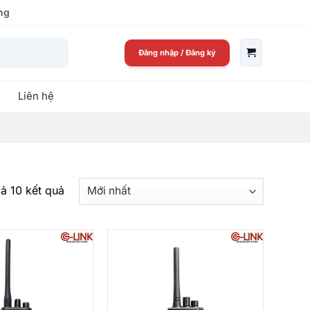
ng
Đăng nhập
/
Đăng ký
Liên hệ
Được
cả 10 kết quả
sắp
xếp
theo
mới
nhất