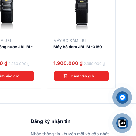
ÀM JBL
MÁY BỘ ĐÀM JBL
ống nước JBL BL-
Máy bộ đàm JBL BL-3180
00
₫
1.900.000
₫
2.250.000
₫
2.350.000
₫
êm vào giỏ
Thêm vào giỏ
Đăng ký nhận tin
Nhận thông tin khuyến mãi và cập nhật