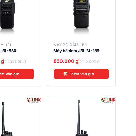
ÀM JBL
MÁY BỘ ĐÀM JBL
L BL-580
Máy bộ đàm JBL BL-185
0
₫
850.000
₫
1.250.000
₫
1.150.000
₫
êm vào giỏ
Thêm vào giỏ