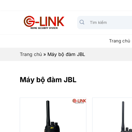
Bỏ
qua
nội
Tìm
dung
kiếm:
Trang chủ
Trang chủ
»
Máy bộ đàm JBL
Máy bộ đàm JBL