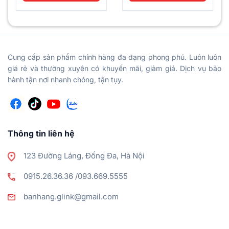
Brand Name
GLANCE
Item Name
GC-528
Cung cấp sản phẩm chính hãng đa dạng phong phú. Luôn luôn
UHF 400-480 MHz or VHF 136-
Frequency
giá rẻ và thường xuyên có khuyến mãi, giảm giá. Dịch vụ bảo
174 Mhz or 446 Mhz
hành tận nơi nhanh chóng, tận tụy.
5W(VHF）or 4W(UHF) or
Output Power
0.5W(PMR)
Channel Number
16
Working Voltage
7.4 V DC ±20%
Thông tin liên hệ
Dimension
116*61*35mm(without antenna)
123 Đường Láng, Đống Đa, Hà Nội
Antenna Length
12mm
0915.26.36.36 /093.669.5555
Antenna
High gain antenna
banhang.glink@gmail.com
Working Temperature
-20℃-+55℃
Weight
0.75kg (color box packing)