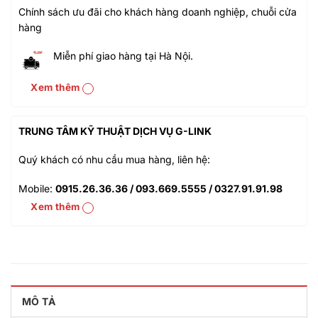
Chính sách ưu đãi cho khách hàng doanh nghiệp, chuỗi cửa
hàng
Miễn phí giao hàng tại Hà Nội.
Giá Ưu đãi
Xem thêm
Chính sách bán hàng và dịch vụ
TRUNG TÂM KỸ THUẬT DỊCH VỤ G-LINK
Thanh toán chuyển khoản QRcode
Quý khách có nhu cầu mua hàng, liên hệ:
Ưu đãi khách hàng doanh nghiệp cả FDI
Mobile:
0915.26.36.36 / 093.669.5555 / 0327.91.91.98
Miễn phí giao hàng 10km tại HH
Xem thêm
Đổi mới sản phẩm trong 7 ngày đầu
Website:
vienthongmienbac.com
Mua online - giao hàng nhanh chóng
Thời gian làm việc: từ 8h đến 18h (từ thứ 2 - thứ 7)
Chất lượng sản phẩm chính hãng CO,CQ
MÔ TẢ