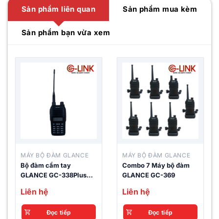
Sản phẩm liên quan
Sản phẩm mua kèm
walkie talkie. CD-528 security guard
equipment two way radio get great market
Sản phẩm bạn vừa xem
feedback from market especially for North-
American, Europe countries.
Features:
Professional two way radio
Waterproof and Dustproof, IP66 level
5W / 4W / 0.5W output selection
MÁY BỘ ĐÀM GLANCE
MÁY BỘ ĐÀM GLANCE
CE, FCC, RoHs Approval
Bộ đàm cầm tay
Combo 7 Máy bộ đàm
GLANCE GC-338Plus
GLANCE GC-369
Red, Blue, Black, Yellow and Grey color
UHF
Liên hệ
Liên hệ
selection
Đọc tiếp
Đọc tiếp
Specification