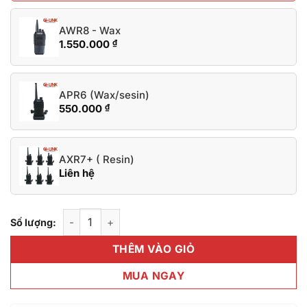
AWR8 - Wax
1.550.000
₫
APR6 (Wax/sesin)
550.000
₫
AXR7+ ( Resin)
Liên hệ
Số lượng:
Bộ đàm cầm tay GLANCE GC-728 số lượng
THÊM VÀO GIỎ
MUA NGAY