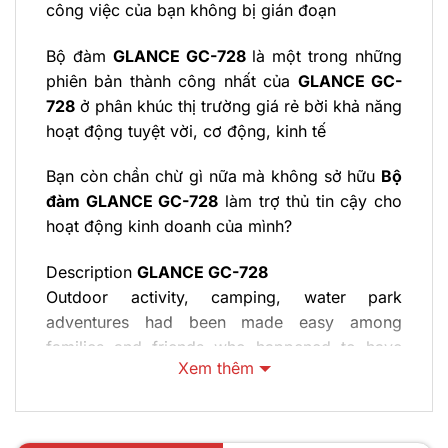
công việc của bạn không bị gián đoạn
Bộ đàm
GLANCE GC-728
là một trong những
phiên bản thành công nhất của
GLANCE GC-
728
ở phân khúc thị trường giá rẻ bời khả năng
hoạt động tuyệt vời, cơ động, kinh tế
Bạn còn chần chừ gì nữa mà không sở hữu
Bộ
đàm
GLANCE GC-728
làm trợ thủ tin cậy cho
hoạt động kinh doanh của mình?
Description
GLANCE GC-728
Outdoor activity, camping, water park
adventures had been made easy among
families and friends who happened to have
Xem thêm
different type of engagement. The
communication is important yet there is the
risk of water drops or possible weather
factors, so in this case you need a waterproof