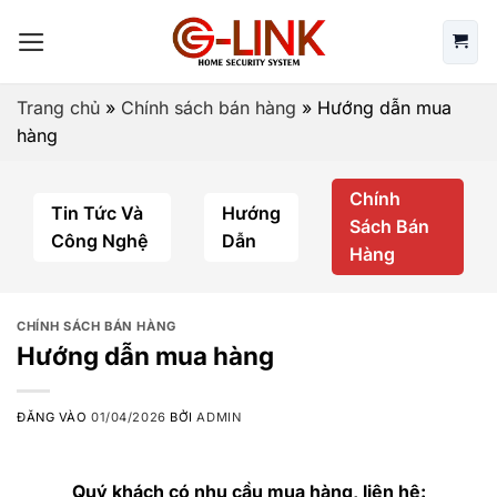
Bỏ
qua
nội
dung
Trang chủ
»
Chính sách bán hàng
»
Hướng dẫn mua
hàng
Chính
Tin Tức Và
Hướng
Sách Bán
Công Nghệ
Dẫn
Hàng
CHÍNH SÁCH BÁN HÀNG
Hướng dẫn mua hàng
ĐĂNG VÀO
01/04/2026
BỞI
ADMIN
Quý khách có nhu cầu mua hàng, liên hệ: